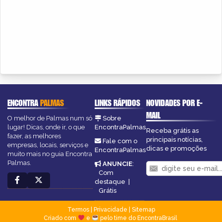
ENCONTRA
PALMAS
LINKS RÁPIDOS
NOVIDADES POR E-
MAIL
O melhor de Palmas num só
Sobre
lugar! Dicas, onde ir, o que
EncontraPalmas
Receba grátis as
fazer, as melhores
principais notícias,
Fale com o
empresas, locais, serviços e
dicas e promoções
EncontraPalmas
muito mais no guia Encontra
Palmas.
ANUNCIE
:
Com
destaque
|
Grátis
Termos
|
Privacidade
|
Sitemap
Criado com
e
pelo time do EncontraBrasil