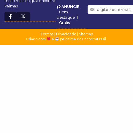
muito mais no guia Encontra
Palmas.
ANUNCIE
:
Com
destaque
|
Grátis
Termos
|
Privacidade
|
Sitemap
Criado com
e
pelo time do EncontraBrasil