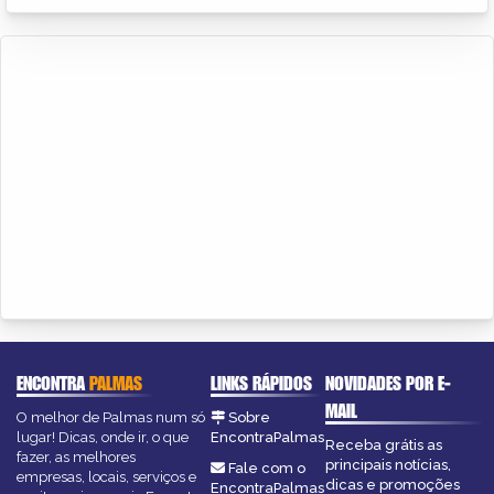
ENCONTRA
PALMAS
LINKS RÁPIDOS
NOVIDADES POR E-
MAIL
O melhor de Palmas num só
Sobre
lugar! Dicas, onde ir, o que
EncontraPalmas
Receba grátis as
fazer, as melhores
principais notícias,
Fale com o
empresas, locais, serviços e
dicas e promoções
EncontraPalmas