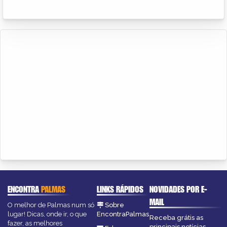
ENCONTRA
PALMAS
LINKS RÁPIDOS
NOVIDADES POR E-
MAIL
O melhor de Palmas num só
Sobre
lugar! Dicas, onde ir, o que
EncontraPalmas
Receba grátis as
fazer, as melhores
principais notícias,