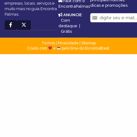
Fale com o
empresas, locais, serviços e
dicas e promoções
EncontraPalmas
muito mais no guia Encontra
Palmas.
ANUNCIE
:
Com
destaque
|
Grátis
Termos
|
Privacidade
|
Sitemap
Criado com
e
pelo time do EncontraBrasil