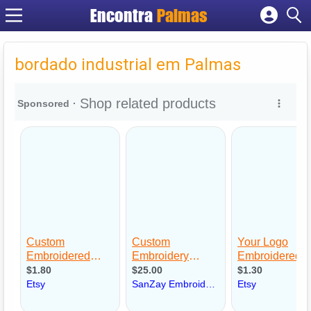
Encontra
Palmas
Cadastrar empresa
Fazer login
bordado industrial em Palmas
Criar conta