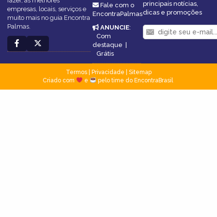
fazer, as melhores
principais notícias,
Fale com o
empresas, locais, serviços e
dicas e promoções
EncontraPalmas
muito mais no guia Encontra
Palmas.
ANUNCIE
:
Com
destaque
|
Grátis
Termos
|
Privacidade
|
Sitemap
Criado com
e
pelo time do EncontraBrasil