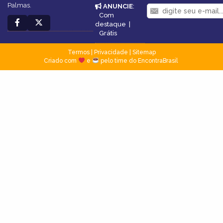
Palmas.
ANUNCIE
:
Com
destaque
|
Grátis
Termos
|
Privacidade
|
Sitemap
Criado com
e
pelo time do EncontraBrasil