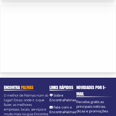
ENCONTRA
PALMAS
LINKS RÁPIDOS
NOVIDADES POR E-
MAIL
O melhor de Palmas num só
Sobre
lugar! Dicas, onde ir, o que
EncontraPalmas
Receba grátis as
fazer, as melhores
principais notícias,
Fale com o
empresas, locais, serviços e
dicas e promoções
EncontraPalmas
muito mais no guia Encontra