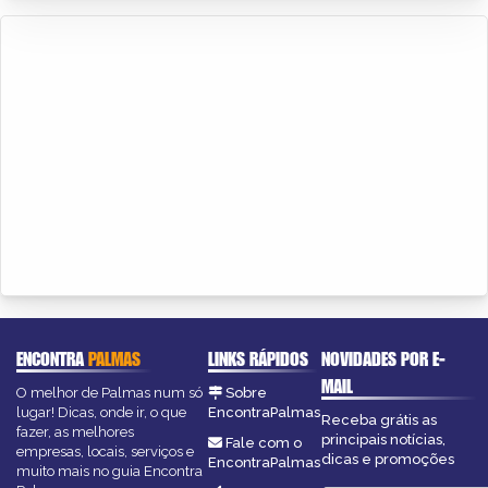
ENCONTRA
PALMAS
LINKS RÁPIDOS
NOVIDADES POR E-
MAIL
O melhor de Palmas num só
Sobre
lugar! Dicas, onde ir, o que
EncontraPalmas
Receba grátis as
fazer, as melhores
principais notícias,
Fale com o
empresas, locais, serviços e
dicas e promoções
EncontraPalmas
muito mais no guia Encontra