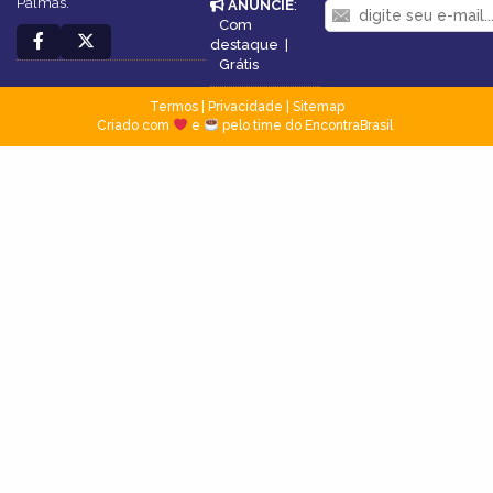
Palmas.
ANUNCIE
:
Com
destaque
|
Grátis
Termos
|
Privacidade
|
Sitemap
Criado com
e
pelo time do EncontraBrasil