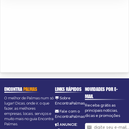
ENCONTRA
PALMAS
LINKS RÁPIDOS
NOVIDADES POR E-
MAIL
O melhor de Palmas num só
Sobre
lugar! Dicas, onde ir, o que
EncontraPalmas
Receba grátis as
fazer, as melhores
principais notícias,
Fale com o
empresas, locais, serviços e
dicas e promoções
EncontraPalmas
muito mais no guia Encontra
Palmas.
ANUNCIE
: