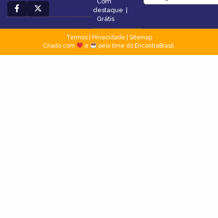
Com
destaque
|
Grátis
Termos
|
Privacidade
|
Sitemap
Criado com
e
pelo time do EncontraBrasil