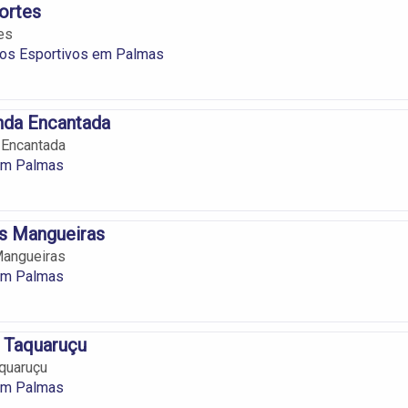
ortes
es
os Esportivos em Palmas
nda Encantada
 Encantada
em Palmas
s Mangueiras
angueiras
em Palmas
 Taquaruçu
quaruçu
em Palmas