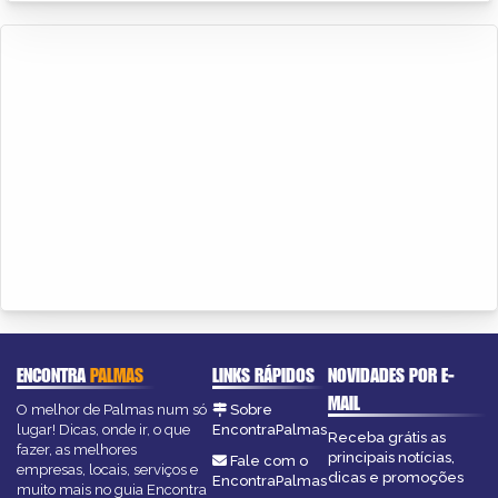
ENCONTRA
PALMAS
LINKS RÁPIDOS
NOVIDADES POR E-
MAIL
O melhor de Palmas num só
Sobre
lugar! Dicas, onde ir, o que
EncontraPalmas
Receba grátis as
fazer, as melhores
principais notícias,
Fale com o
empresas, locais, serviços e
dicas e promoções
EncontraPalmas
muito mais no guia Encontra