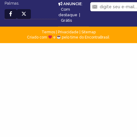
Palmas.
ANUNCIE
:
Com
destaque
|
Grátis
Termos
|
Privacidade
|
Sitemap
Criado com
e
pelo time do EncontraBrasil