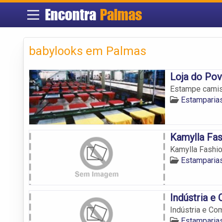
Encontra
Palmas
babylooks em Palmas
Loja do Po
Estampe camis
Estamparia
Kamylla Fas
Kamylla Fashi
Estamparia
Indústria e
Indústria e Co
Estamparia