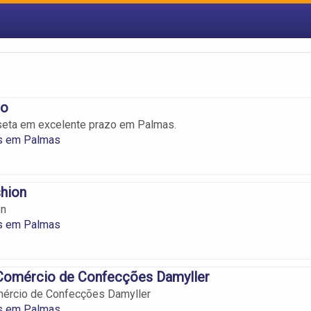
vo
eta em excelente prazo em Palmas.
s em Palmas
hion
on
s em Palmas
 Comércio de Confecções Damyller
mércio de Confecções Damyller
s em Palmas