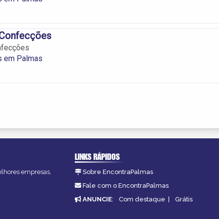
 Confecções
nfecções
s em Palmas
LINKS RÁPIDOS
melhores empresas,
Sobre EncontraPalmas
Fale com o EncontraPalmas
ANUNCIE
:
Com destaque
|
Grátis