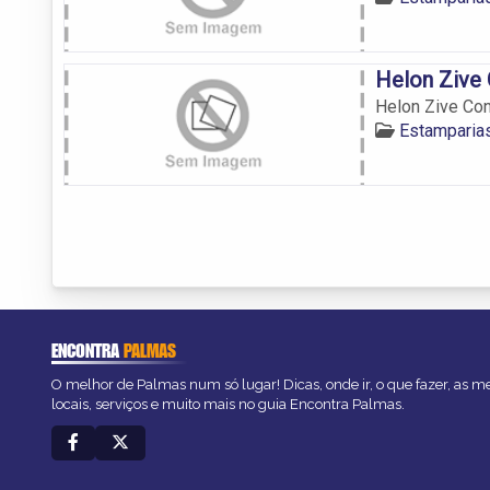
Helon Zive
Helon Zive Co
Estamparia
ENCONTRA
PALMAS
O melhor de Palmas num só lugar! Dicas, onde ir, o que fazer, as 
locais, serviços e muito mais no guia Encontra Palmas.