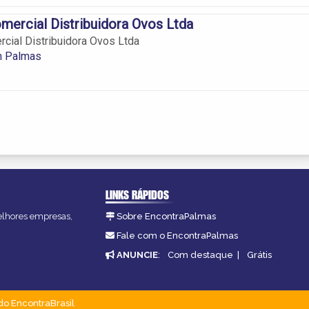
mercial Distribuidora Ovos Ltda
cial Distribuidora Ovos Ltda
m Palmas
LINKS RÁPIDOS
melhores empresas,
Sobre EncontraPalmas
Fale com o EncontraPalmas
ANUNCIE
:
Com destaque
|
Grátis
do EncontraBrasil