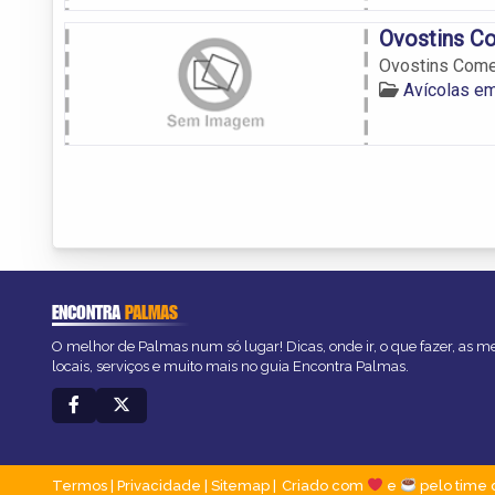
Ovostins Co
Ovostins Comer
Avícolas e
ENCONTRA
PALMAS
O melhor de Palmas num só lugar! Dicas, onde ir, o que fazer, as 
locais, serviços e muito mais no guia Encontra Palmas.
Termos
|
Privacidade
|
Sitemap
Criado com
e
pelo time 