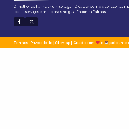
O melhor de Palmas num só lugar! Dicas, onde ir, o que fazer, as 
locais, serviços e muito mais no guia Encontra Palmas.
Termos
|
Privacidade
|
Sitemap
Criado com
e
pelo time 