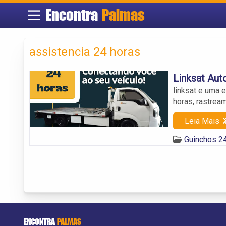
Encontra
Palmas
assistencia 24 horas
Linksat Aut
linksat e uma 
horas, rastrea
Leia Mais
Guinchos 2
ENCONTRA
PALMAS