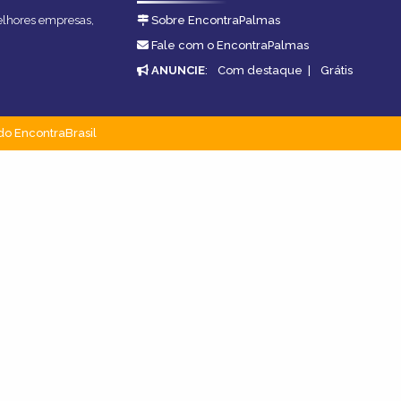
melhores empresas,
Sobre EncontraPalmas
Fale com o EncontraPalmas
ANUNCIE
:
Com destaque
|
Grátis
do EncontraBrasil