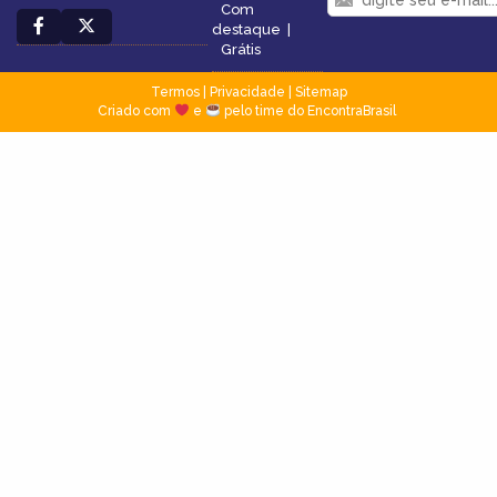
Com
destaque
|
Grátis
Termos
|
Privacidade
|
Sitemap
Criado com
e
pelo time do EncontraBrasil