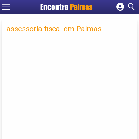
Encontra
Palmas
Cadastrar empresa
Fazer login
assessoria fiscal em Palmas
Criar conta