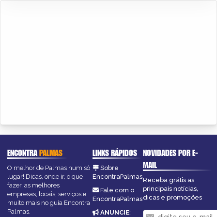
ENCONTRA
PALMAS
LINKS RÁPIDOS
NOVIDADES POR E-
MAIL
O melhor de Palmas num só
Sobre
lugar! Dicas, onde ir, o que
EncontraPalmas
Receba grátis as
fazer, as melhores
principais notícias,
Fale com o
empresas, locais, serviços e
dicas e promoções
EncontraPalmas
muito mais no guia Encontra
Palmas.
ANUNCIE
: