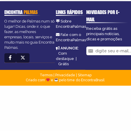
ENCONTRA
PALMAS
LINKS RÁPIDOS
NOVIDADES POR E-
MAIL
O melhor de Palmas num só
Sobre
lugar! Dicas, onde ir, o que
EncontraPalmas
Receba grátis as
fazer, as melhores
principais notícias,
Fale com o
empresas, locais, serviços e
dicas e promoções
EncontraPalmas
muito mais no guia Encontra
Palmas.
ANUNCIE
:
Com
destaque
|
Grátis
Termos
|
Privacidade
|
Sitemap
Criado com
e
pelo time do EncontraBrasil