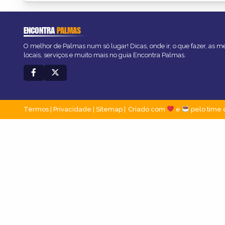
ENCONTRA
PALMAS
O melhor de Palmas num só lugar! Dicas, onde ir, o que fazer, as 
locais, serviços e muito mais no guia Encontra Palmas.
Termos
|
Privacidade
|
Sitemap
Criado com
e
pelo time 