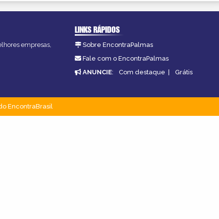
LINKS RÁPIDOS
melhores empresas,
Sobre EncontraPalmas
Fale com o EncontraPalmas
ANUNCIE
:
Com destaque
|
Grátis
do EncontraBrasil