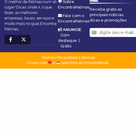
O melhor de Palmas num só
Sobre
lugar! Dicas, onde ir, o que
EncontraPalmas
Receba grátis as
fazer, as melhores
principais notícias,
Fale com o
empresas, locais, serviços e
dicas e promoções
EncontraPalmas
muito mais no guia Encontra
Palmas.
ANUNCIE
:
Com
destaque
|
Grátis
Termos
|
Privacidade
|
Sitemap
Criado com
e
pelo time do EncontraBrasil