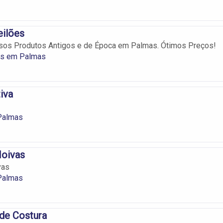
eilões
rsos Produtos Antigos e de Época em Palmas. Ótimos Preços!
es em Palmas
tiva
 Palmas
Noivas
vas
 Palmas
 de Costura