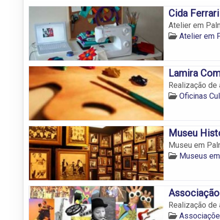
Cida Ferrari
Atelier em Pal
Atelier em
Lamira Com
Realização de 
Oficinas Cu
Museu Histó
Museu em Palma
Museus em
Associação 
Realização de 
Associaçõe