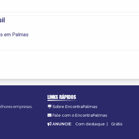
il
es em Palmas
LINKS RÁPIDOS
melhores empresas,
Sobre EncontraPalmas
Fale com o EncontraPalmas
ANUNCIE
:
Com destaque
|
Grátis