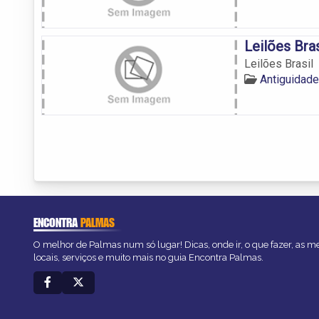
Leilões Bras
Leilões Brasil
Antiguidad
ENCONTRA
PALMAS
O melhor de Palmas num só lugar! Dicas, onde ir, o que fazer, as 
locais, serviços e muito mais no guia Encontra Palmas.