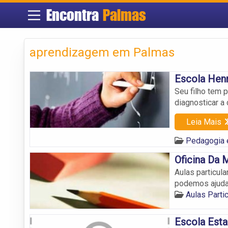
Encontra
Palmas
aprendizagem em Palmas
Escola Henr
Seu filho tem 
diagnosticar a
Leia Mais
Pedagogia
Oficina Da 
Aulas particul
podemos ajuda
Aulas Parti
Escola Esta