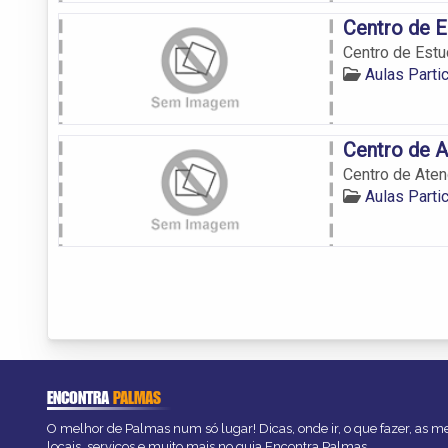
Centro de E
Centro de Est
Aulas Parti
Centro de A
Centro de Aten
Aulas Parti
ENCONTRA
PALMAS
O melhor de Palmas num só lugar! Dicas, onde ir, o que fazer, as 
locais, serviços e muito mais no guia Encontra Palmas.