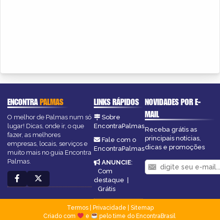
ENCONTRA
PALMAS
LINKS RÁPIDOS
NOVIDADES POR E-
MAIL
O melhor de Palmas num só
Sobre
lugar! Dicas, onde ir, o que
EncontraPalmas
Receba grátis as
fazer, as melhores
principais notícias,
Fale com o
empresas, locais, serviços e
dicas e promoções
EncontraPalmas
muito mais no guia Encontra
Palmas.
ANUNCIE
:
Com
destaque
|
Grátis
Termos
|
Privacidade
|
Sitemap
Criado com
e
pelo time do EncontraBrasil