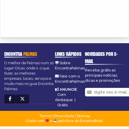
ENCONTRA
PALMAS
LINKS RÁPIDOS
NOVIDADES POR E-
MAIL
O melhor de Palmas num só
Sobre
lugar! Dicas, onde ir, o que
EncontraPalmas
Receba grátis as
fazer, as melhores
principais notícias,
Fale com o
empresas, locais, serviços e
dicas e promoções
EncontraPalmas
muito mais no guia Encontra
Palmas.
ANUNCIE
:
Com
destaque
|
Grátis
Termos
|
Privacidade
|
Sitemap
Criado com
e
pelo time do EncontraBrasil