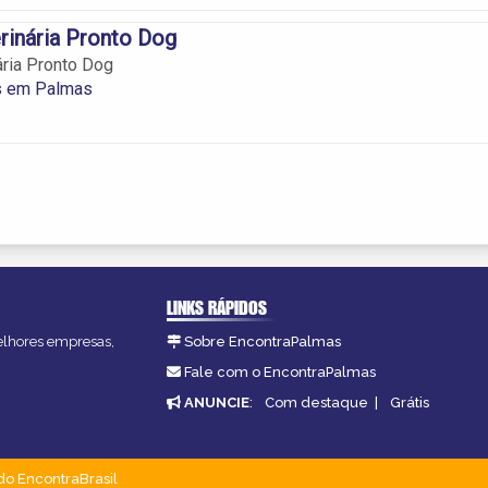
erinária Pronto Dog
ária Pronto Dog
os em Palmas
LINKS RÁPIDOS
melhores empresas,
Sobre EncontraPalmas
Fale com o EncontraPalmas
ANUNCIE
:
Com destaque
|
Grátis
do EncontraBrasil