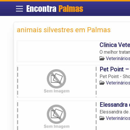
Encontra
Palmas
animais silvestres em Palmas
Clinica Vet
O melhor trata
Veterinári
Pet Point 
Pet Point - S
Veterinári
Elessandra 
Elessandra de
Veterinári