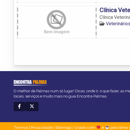
Clínica Vet
Clínica Veterin
Veterinári
ENCONTRA
PALMAS
O melhor de Palmas num só lugar! Dicas, onde ir, o que fazer, as 
locais, serviços e muito mais no guia Encontra Palmas.
Termos
|
Privacidade
|
Sitemap
Criado com
e
pelo time 