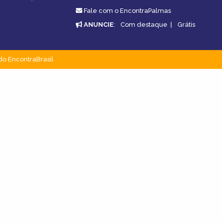
Fale com o EncontraPalmas
ANUNCIE
:
Com destaque
|
Grátis
do EncontraBrasil