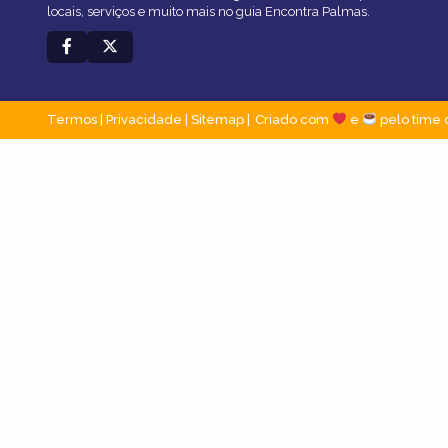
locais, serviços e muito mais no guia Encontra Palmas.
Termos
|
Privacidade
|
Sitemap
Criado com
e
pelo time 