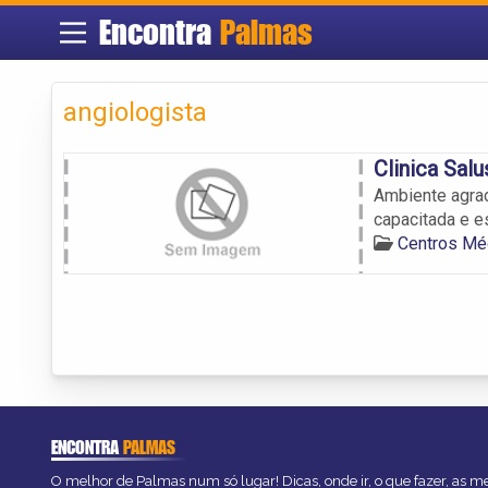
Encontra
Palmas
angiologista
Clinica Salu
Ambiente agrad
capacitada e e
Centros Mé
ENCONTRA
PALMAS
O melhor de Palmas num só lugar! Dicas, onde ir, o que fazer, as 