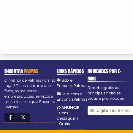
ENCONTRA
PALMAS
LINKS RÁPIDOS
NOVIDADES POR E-
MAIL
O melhor de Palmas num só
Sobre
lugar! Dicas, onde ir, o que
EncontraPalmas
Receba grátis as
fazer, as melhores
principais notícias,
Fale com o
empresas, locais, serviços e
dicas e promoções
EncontraPalmas
muito mais no guia Encontra
Palmas.
ANUNCIE
:
Com
destaque
|
Grátis