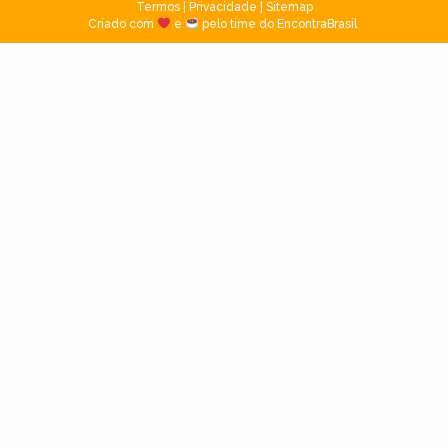
Termos
|
Privacidade
|
Sitemap
Criado com
e
pelo time do EncontraBrasil