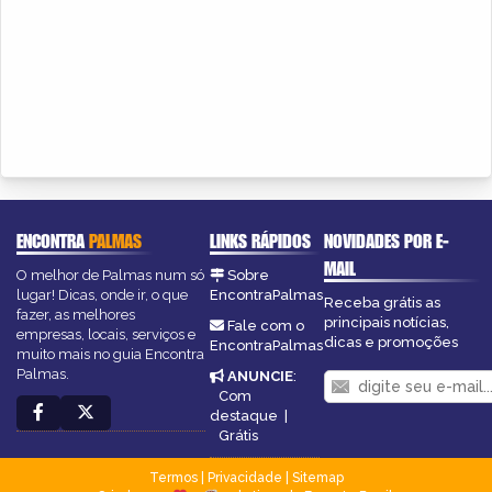
ENCONTRA
PALMAS
LINKS RÁPIDOS
NOVIDADES POR E-
MAIL
O melhor de Palmas num só
Sobre
lugar! Dicas, onde ir, o que
EncontraPalmas
Receba grátis as
fazer, as melhores
principais notícias,
Fale com o
empresas, locais, serviços e
dicas e promoções
EncontraPalmas
muito mais no guia Encontra
Palmas.
ANUNCIE
:
Com
destaque
|
Grátis
Termos
|
Privacidade
|
Sitemap