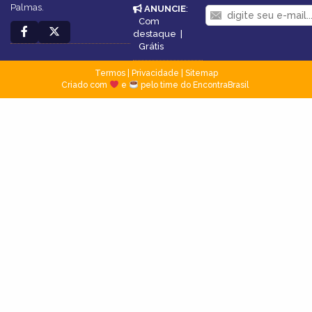
Palmas.
ANUNCIE
:
Com
destaque
|
Grátis
Termos
|
Privacidade
|
Sitemap
Criado com
e
pelo time do EncontraBrasil