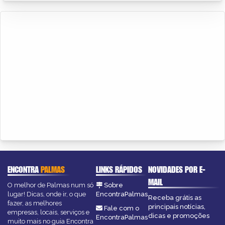
ENCONTRA
PALMAS
LINKS RÁPIDOS
NOVIDADES POR E-
MAIL
O melhor de Palmas num só
Sobre
lugar! Dicas, onde ir, o que
EncontraPalmas
Receba grátis as
fazer, as melhores
principais notícias,
Fale com o
empresas, locais, serviços e
dicas e promoções
EncontraPalmas
muito mais no guia Encontra